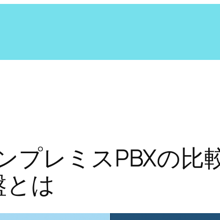
ンプレミスPBXの比
盤とは