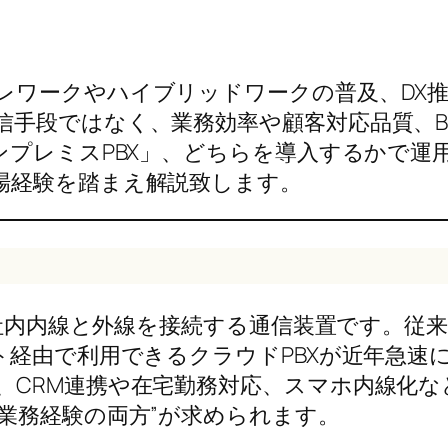
レワークやハイブリッドワークの普及、DX
信手段ではなく、業務効率や顧客対応品質、B
ンプレミスPBX」、どちらを導入するかで
場経験を踏まえ解説致します。
change）は、社内内線と外線を接続する通信装置
ト経由で利用できるクラウドPBXが近年急速
、CRM連携や在宅勤務対応、スマホ内線化
業務経験の両方”が求められます。