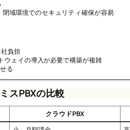
る
、閉域環境でのセキュリティ確保が容易
自社負担
ゲートウェイの導入が必要で構築が複雑
させる
レミスPBXの比較
クラウドPBX
小、月額課金
高