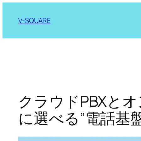
内
容
V-SQUARE
を
ス
キ
ッ
プ
クラウドPBXとオ
に選べる”電話基