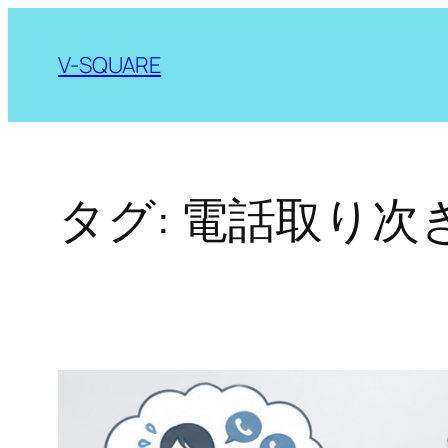
内
容
V-SQUARE
を
ス
キ
ッ
タグ:
電話取り次
プ