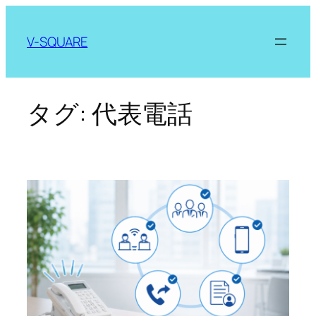
内
容
V-SQUARE
を
ス
キ
ッ
タグ:
代表電話
プ