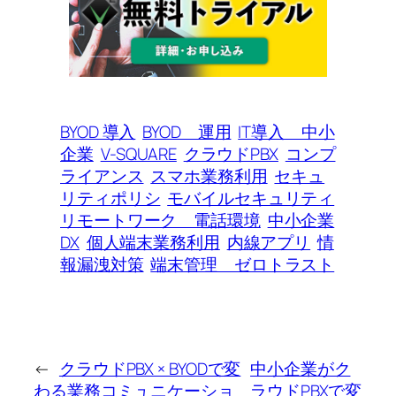
BYOD 導入
BYOD 運用
IT導入 中小
企業
V-SQUARE
クラウドPBX
コンプ
ライアンス
スマホ業務利用
セキュ
リティポリシ
モバイルセキュリティ
リモートワーク 電話環境
中小企業
DX
個人端末業務利用
内線アプリ
情
報漏洩対策
端末管理 ゼロトラスト
←
クラウドPBX × BYODで変
中小企業がク
わる業務コミュニケーショ
ラウドPBXで変