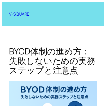
内
容
V-SQUARE
を
ス
キ
ッ
プ
BYOD体制の進め方：
失敗しないための実務
ステップと注意点