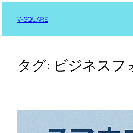
内
容
V-SQUARE
を
ス
キ
ッ
タグ:
ビジネスフ
プ